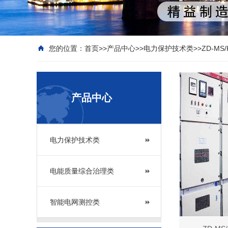
您的位置：
首页
>>
产品中心
>>
电力保护技术类
>>
ZD-M
产品中心
电力保护技术类
电能质量综合治理类
智能电网测控类