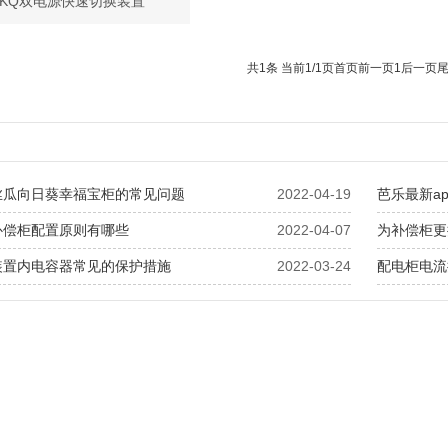
S/KQ双电源快速切换装置
共1条 当前1/1页
首页
前一页
1
后一页
丝瓜向日葵幸福宝柜的常见问题
2022-04-19
芭乐最新a
补偿柜配置原则有哪些
2022-04-07
为补偿柜更
装置内电容器常见的保护措施
2022-03-24
配电柜电流